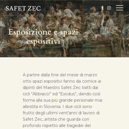
Esposizione e spazi
espositivi
HOME
BIOGRAFIA
ESPOSIZIONE
GALLERIA
A partire dalla fine del mese di marzo
BIGLIETTI
otto spazi espositivi fanno da cornice ai
dipinti del Maestro Safet Zec tratti dai
cicli “Abbracci” ed “Exodus”, dando così
forma alla sua più grande personale mai
allestita in Slovenia. I due cicli sono
frutto degli ultimi vent’anni di lavoro di
Safet Zec, artista che guarda con
profondo rispetto alle tragedie del