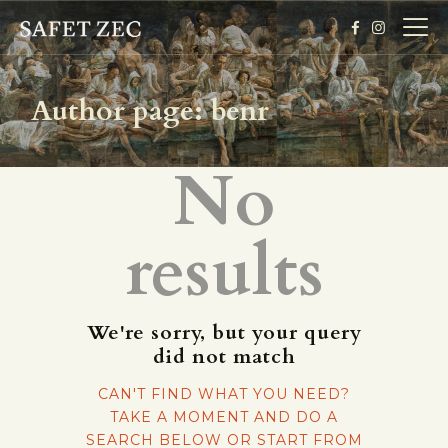
Author page: benr
HOME
No
BIOGRAPHIE
DIE AUSSTELLUNG
results
GALERIE
TICKET
We're sorry, but your query
did not match
CAN'T FIND WHAT YOU NEED?
TAKE A MOMENT AND DO A
SEARCH BELOW OR START FROM