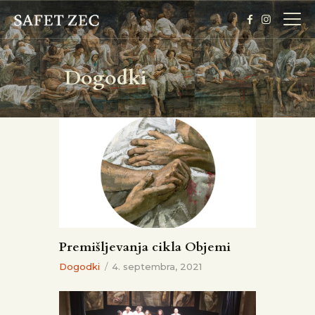
Dogodki
DOMOV
BIOGRAFIJA
O RAZSTAVI
GALERIJA
VSTOPNICE
NOVICE
Premišljevanja cikla Objemi
Dogodki
4. septembra, 2021